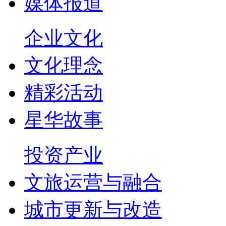
媒体报道
企业文化
文化理念
精彩活动
星华故事
投资产业
文旅运营与融合
城市更新与改造