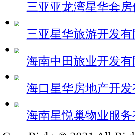
三亚亚龙湾星华套房
三亚星华旅游开发有
海南中田旅业开发有
海口星华房地产开发
海南星悦巢物业服务