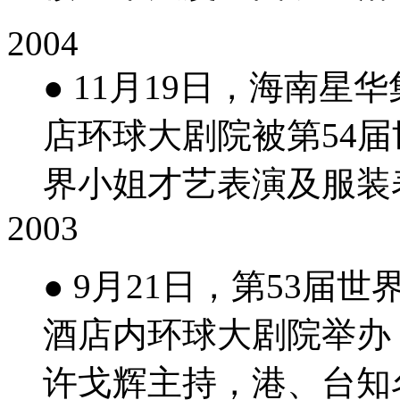
2004
● 11月19日，海南
店环球大剧院被第54
界小姐才艺表演及服装
2003
● 9月21日，第53
酒店内环球大剧院举办
许戈辉主持，港、台知