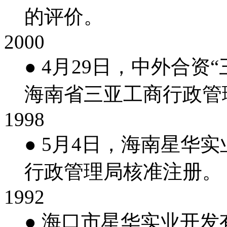
的评价。
2000
● 4月29日，中外合
海南省三亚工商行政管
1998
● 5月4日，海南星华
行政管理局核准注册。
1992
● 海口市星华实业开