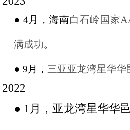
2023
● 4月，海南
白石岭国家A
满成功
。
●
9月，
三亚亚龙湾星华华
2022
● 1月，亚龙湾星华