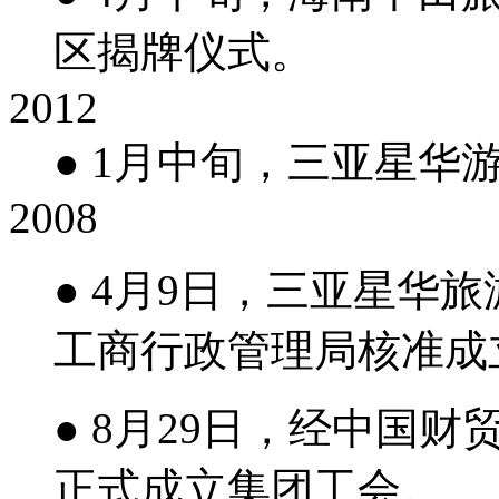
区揭牌仪式。
2012
● 1月中旬，三亚星华
2008
● 4月9日，三亚星华
工商行政管理局核准成
● 8月29日，经中国
正式成立集团工会。