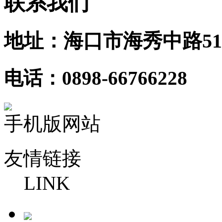
联系我们
地址：海口市海秀中路51
电话：0898-66766228
手机版网站
友情链接
LINK