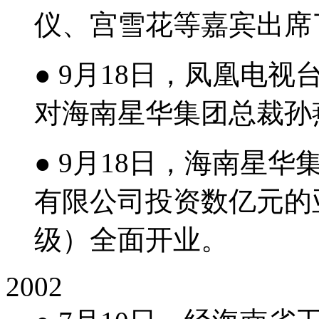
仪、宫雪花等嘉宾出席
● 9月18日，凤凰电
对海南星华集团总裁孙
● 9月18日，海南星
有限公司投资数亿元的
级）全面开业。
2002