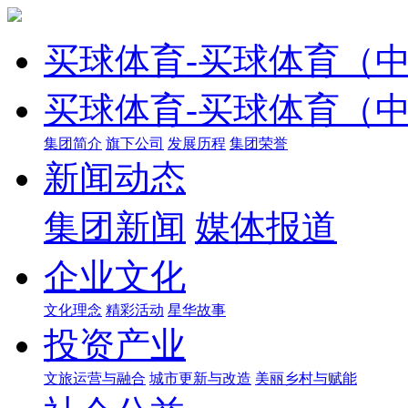
买球体育-买球体育（中
买球体育-买球体育（中
集团简介
旗下公司
发展历程
集团荣誉
新闻动态
集团新闻
媒体报道
企业文化
文化理念
精彩活动
星华故事
投资产业
文旅运营与融合
城市更新与改造
美丽乡村与赋能