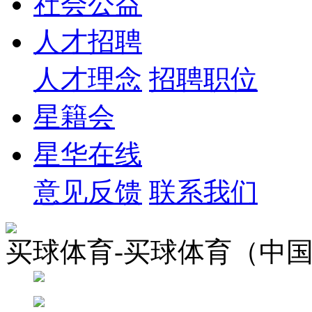
社会公益
人才招聘
人才理念
招聘职位
星籍会
星华在线
意见反馈
联系我们
买球体育-买球体育（中国